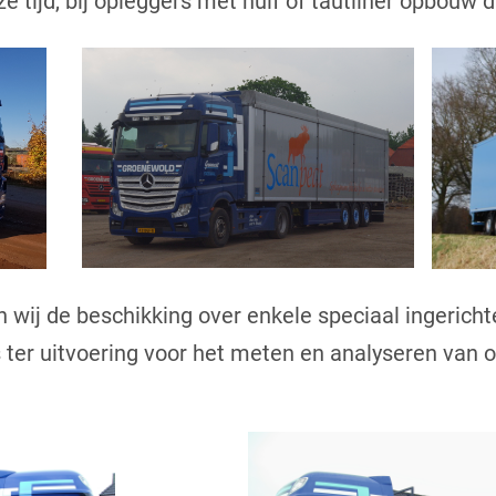
ze tijd, bij opleggers met huif of tautliner opbouw 
 wij de beschikking over enkele speciaal ingericht
r uitvoering voor het meten en analyseren van o.a