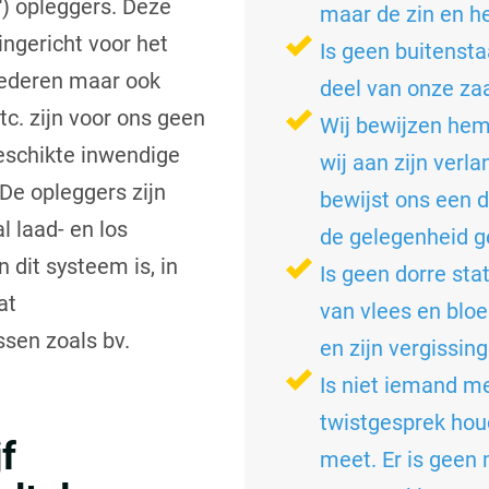
r') opleggers. Deze
maar de zin en he
 ingericht voor het
Is geen buitenst
oederen maar ook
deel van onze za
etc. zijn voor ons geen
Wij bewijzen hem
schikte inwendige
wij aan zijn verl
De opleggers zijn
bewijst ons een d
l laad- en los
de gelegenheid ge
 dit systeem is, in
Is geen dorre st
at
van vlees en bloe
sen zoals bv.
en zijn vergissin
Is niet iemand m
twistgesprek houdt
f
meet. Er is geen 