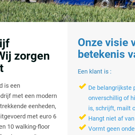
Onze visie 
jf
betekenis v
Wij zorgen
t
Een klant is :
d is een
De belangrijkste p
edrijf met een modern
onverschillig of h
 trekkende eenheden,
is, schrijft, mailt
itgevoerd met euro 6
Hangt niet af van
en 10 walking-floor
Vormt geen onder