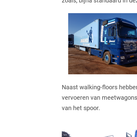
zoals, bijna standaard in de
Naast walking-floors hebben
vervoeren van meetwagons te
van het spoor.