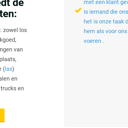
dt de
met een klant ge
ten:
Is iemand die ons
het is onze taak
: zowel los
hem als voor ons
ukgoed,
voeren .
ngen van
plaats,
 (
las
)
alen en
trucks en