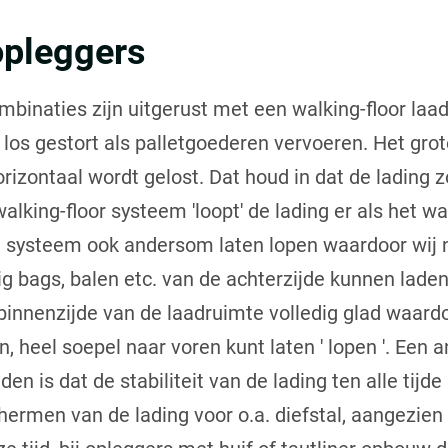
opleggers
mbinaties zijn uitgerust met een walking-floor laa
los gestort als palletgoederen vervoeren. Het grote
orizontaal wordt gelost. Dat houd in dat de lading 
alking-floor systeem 'loopt' de lading er als het wa
t systeem ook andersom laten lopen waardoor wij 
ig bags, balen etc. van de achterzijde kunnen lade
binnenzijde van de laadruimte volledig glad waard
, heel soepel naar voren kunt laten ' lopen '. Een 
n is dat de stabiliteit van de lading ten alle tijde 
hermen van de lading voor o.a. diefstal, aangezien 